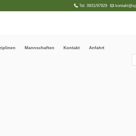
Tel. 0931/97929
kontakt@sp
ziplinen
Mannschaften
Kontakt
Anfahrt
S