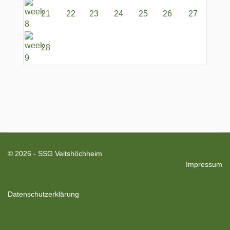
21
22
23
24
25
26
27
28
© 2026 - SSG Veitshöchheim
Impressum
Datenschutzerklärung