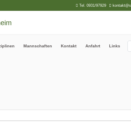
Tel. 0931/97929
kontakt@sp
S
ziplinen
Mannschaften
Kontakt
Anfahrt
Links