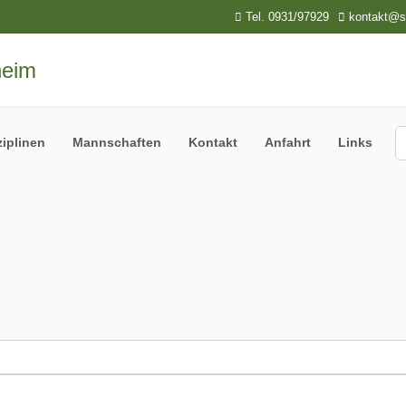
Tel. 0931/97929
kontakt@sp
S
ziplinen
Mannschaften
Kontakt
Anfahrt
Links