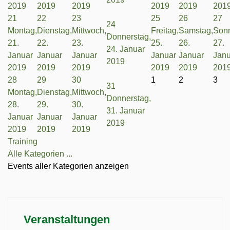
2019
2019
2019
2019
2019
201
21
22
23
25
26
27
24
Montag,
Dienstag,
Mittwoch,
Freitag,
Samstag,
Sonn
Donnerstag,
21.
22.
23.
25.
26.
27.
24. Januar
Januar
Januar
Januar
Januar
Januar
Janu
2019
2019
2019
2019
2019
2019
201
28
29
30
1
2
3
31
Montag,
Dienstag,
Mittwoch,
Donnerstag,
28.
29.
30.
31. Januar
Januar
Januar
Januar
2019
2019
2019
2019
Training
Alle Kategorien ...
Events aller Kategorien anzeigen
Veranstaltungen