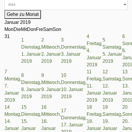
Gehe zu Monat
Januar 2019
Mon
Die
Mit
Don
Fre
Sam
Son
31
4
6
1
2
3
5
Freitag,
Sonn
Dienstag,
Mittwoch,
Donnerstag,
Samstag,
4.
6.
1. Januar
2. Januar
3. Januar
5. Januar
Januar
Janu
2019
2019
2019
2019
2019
201
7
11
12
13
8
9
10
Montag,
Freitag,
Samstag,
Sonn
Dienstag,
Mittwoch,
Donnerstag,
7.
11.
12.
13.
8. Januar
9. Januar
10. Januar
Januar
Januar
Januar
Janu
2019
2019
2019
2019
2019
2019
201
14
15
16
18
19
20
17
Montag,
Dienstag,
Mittwoch,
Freitag,
Samstag,
Sonn
Donnerstag,
14.
15.
16.
18.
19.
20.
17. Januar
Januar
Januar
Januar
Januar
Januar
Janu
2019